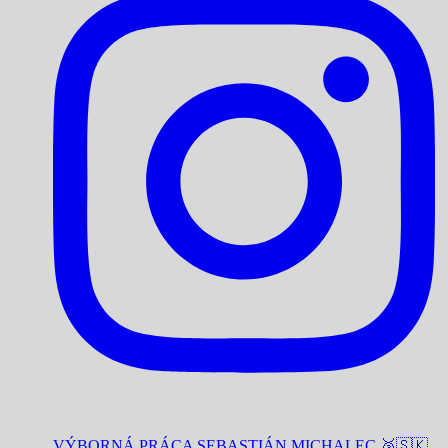
VÝBORNÁ PRÁCA SEBASTIÁN MICHALEC 🥈🇸🇰