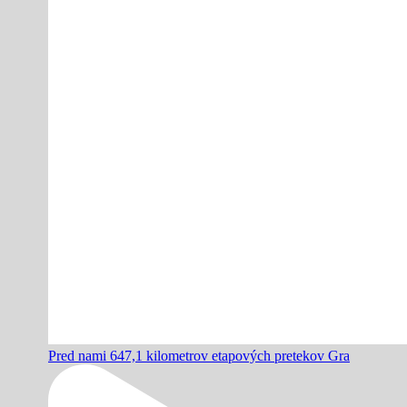
Pred nami 647,1 kilometrov etapových pretekov Gra