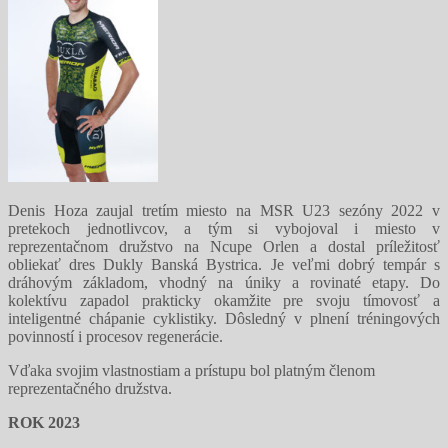
Denis Hoza zaujal tretím miesto na MSR U23 sezóny 2022 v
pretekoch jednotlivcov, a tým si vybojoval i miesto v
reprezentačnom družstvo na Ncupe Orlen a dostal príležitosť
obliekať dres Dukly Banská Bystrica. Je veľmi dobrý tempár s
dráhovým základom, vhodný na úniky a rovinaté etapy. Do
kolektívu zapadol prakticky okamžite pre svoju tímovosť a
inteligentné chápanie cyklistiky. Dôsledný v plnení tréningových
povinností i procesov regenerácie.
Vďaka svojim vlastnostiam a prístupu bol platným členom
reprezentačného družstva.
ROK 2023