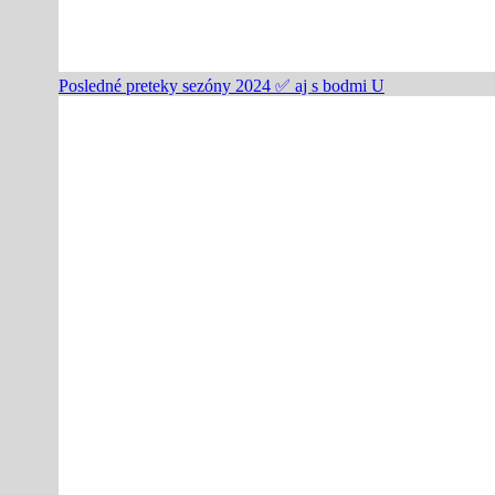
Posledné preteky sezóny 2024 ✅️ aj s bodmi U