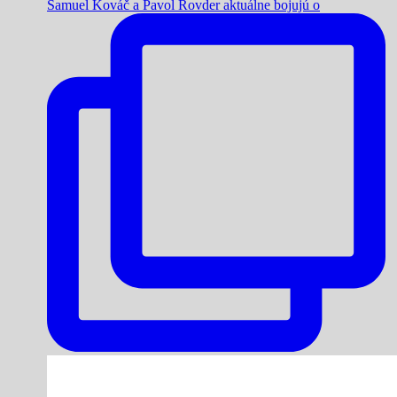
Samuel Kováč a Pavol Rovder aktuálne bojujú o