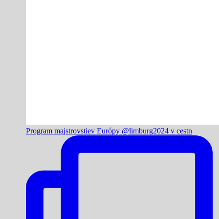
Program majstrovstiev Európy @limburg2024 v cestn