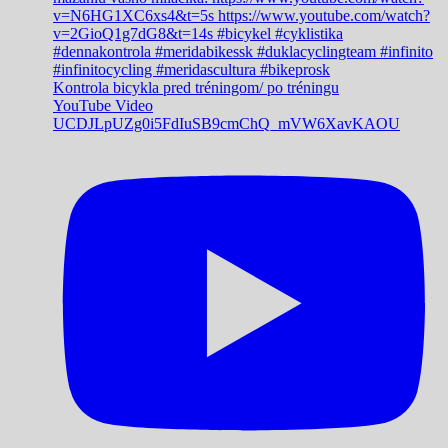
Kontrola bicykla pred tréningom/ po tréningu
YouTube Video
UCDJLpUZg0i5FdIuSB9cmChQ_mVW6XavKAOU