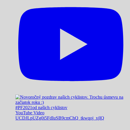
#PF2021od našich cyklistov
YouTube Video
UCDJLpUZg0i5FdIuSB9cmChQ_tkwqoj_xjIQ