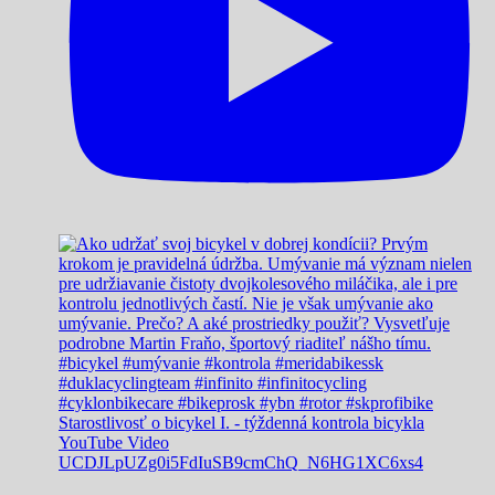
Starostlivosť o bicykel I. - týždenná kontrola bicykla
YouTube Video
UCDJLpUZg0i5FdIuSB9cmChQ_N6HG1XC6xs4