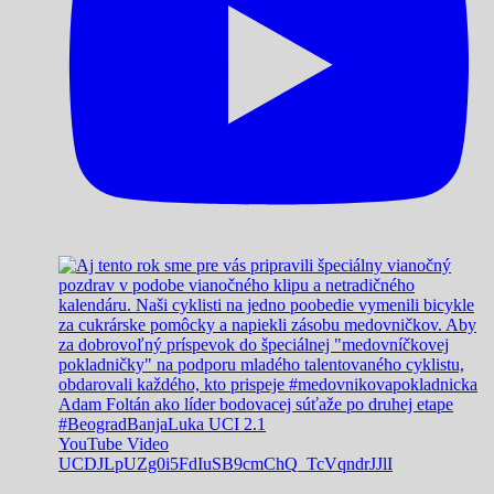
Adam Foltán ako líder bodovacej súťaže po druhej etape
#BeogradBanjaLuka UCI 2.1
YouTube Video
UCDJLpUZg0i5FdIuSB9cmChQ_TcVqndrJJlI