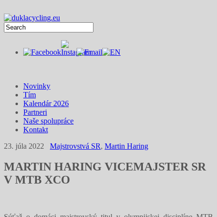
Novinky
Tím
Kalendár 2026
Partneri
Naše spolupráce
Kontakt
23. júla 2022
Majstrovstvá SR
,
Martin Haring
MARTIN HARING VICEMAJSTER SR
V MTB XCO
Súťaž o domáci majstrovský titul v olympijskej disciplíne MTB