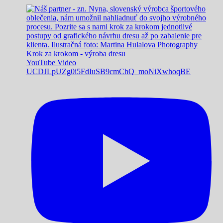
Krok za krokom - výroba dresu
YouTube Video
UCDJLpUZg0i5FdIuSB9cmChQ_moNiXwhoqBE