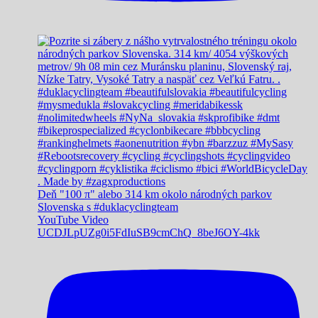
Deň "100 π" alebo 314 km okolo národných parkov
Slovenska s #duklacyclingteam
YouTube Video
UCDJLpUZg0i5FdIuSB9cmChQ_8beJ6OY-4kk