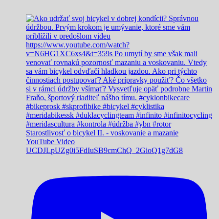
Starostlivosť o bicykel II. - voskovanie a mazanie
YouTube Video
UCDJLpUZg0i5FdIuSB9cmChQ_2GioQ1g7dG8