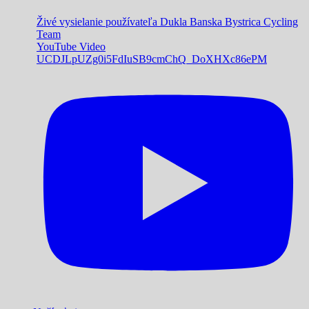
Živé vysielanie používateľa Dukla Banska Bystrica Cycling
Team
YouTube Video
UCDJLpUZg0i5FdIuSB9cmChQ_DoXHXc86ePM