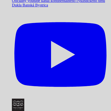
Oficiálny youtube kanál kontinentálneho cyklistického tímu
Dukla Banská Bystrica