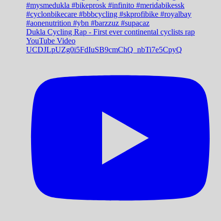
Dukla Cycling Rap - First ever continental cyclists rap
YouTube Video
UCDJLpUZg0i5FdIuSB9cmChQ_nbTi7e5CpyQ