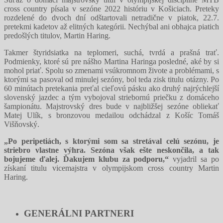
cross country písala v sezóne 2022 históriu v Košiciach. Preteky
rozdelené do dvoch dní odštartovali netradične v piatok, 22.7.
pretekmi kadetov až elitných kategórii. Nechýbal ani obhajca piatich
predošlých titulov, Martin Haring.
Takmer štyridsiatka na teplomeri, suchá, tvrdá a prašná trať.
Podmienky, ktoré sú pre nášho Martina Haringa posledné, aké by si
mohol priať. Spolu so zmenami vsúkromnom živote a problémami, s
ktorými sa pasoval od minulej sezóny, bol teda zisk titulu otázny. Po
60 minútach pretekania preťal cieľovú pásku ako druhý najrýchlejší
slovenský jazdec a tým vybojoval striebornú priečku z domáceho
šampionátu. Majstrovský dres bude v najbližšej sezóne obliekať
Matej Ulík, s bronzovou medailou odchádzal z Košíc Tomáš
Višňovský.
„Po peripetiách, s ktorými som sa stretával celú sezónu, je
striebro vlastne výhra. Sezóna však ešte neskončila, a tak
bojujeme ďalej. Ďakujem klubu za podporu,“
vyjadril sa po
získaní titulu vicemajstra v olympijskom cross country Martin
Haring.
GENERÁLNI PARTNERI