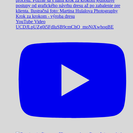
Krok za krokom - výroba dresu
YouTube Video
UCDJLpUZg0i5FdIuSB9cmChQ_moNiXwhoqBE