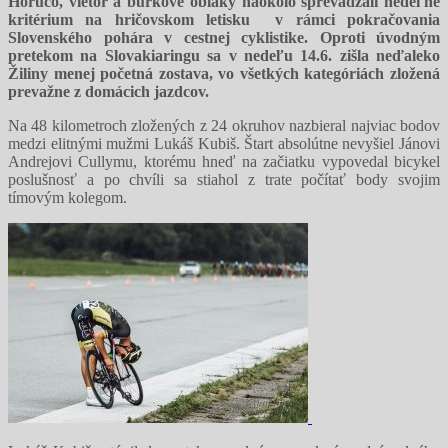
Horúco, vietor a búrkové oblaky naokolo sprevádzali nedeľné
kritérium na hričovskom letisku v rámci pokračovania
Slovenského pohára v cestnej cyklistike. Oproti úvodným
pretekom na Slovakiaringu sa v nedeľu 14.6. zišla neďaleko
Žiliny menej početná zostava, vo všetkých kategóriách zložená
prevažne z domácich jazdcov.
Na 48 kilometroch zložených z 24 okruhov nazbieral najviac bodov
medzi elitnými mužmi Lukáš Kubiš. Štart absolútne nevyšiel Jánovi
Andrejovi Cullymu, ktorému hneď na začiatku vypovedal bicykel
poslušnosť a po chvíli sa stiahol z trate počítať body svojim
tímovým kolegom.