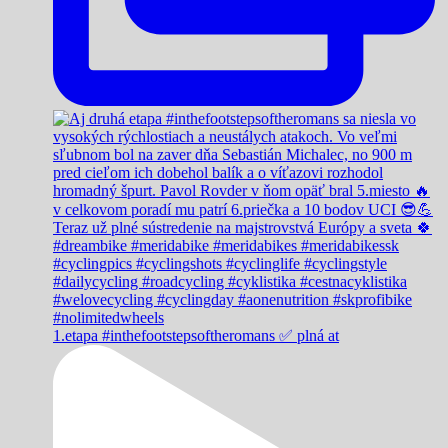
1.etapa #inthefootstepsoftheromans ✅️ plná at