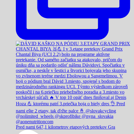
Pred nami 647,1 kilometrov etapových pretekov Gra