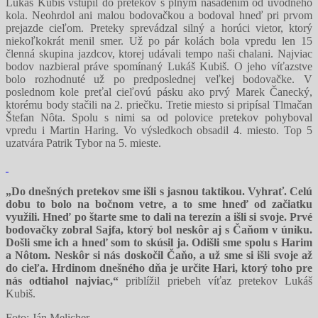
Lukáš Kubiš vstúpil do pretekov s plným nasadením od úvodného
kola. Neohrdol ani malou bodovačkou a bodoval hneď pri prvom
prejazde cieľom. Preteky sprevádzal silný a horúci vietor, ktorý
niekoľkokrát menil smer. Už po pár kolách bola vpredu len 15
členná skupina jazdcov, ktorej udávali tempo naši chalani. Najviac
bodov nazbieral práve spomínaný Lukáš Kubiš. O jeho víťazstve
bolo rozhodnuté už po predposlednej veľkej bodovačke. V
poslednom kole preťal cieľovú pásku ako prvý Marek Čanecký,
ktorému body stačili na 2. priečku. Tretie miesto si pripísal Tlmačan
Štefan Nôta. Spolu s nimi sa od polovice pretekov pohyboval
vpredu i Martin Haring. Vo výsledkoch obsadil 4. miesto. Top 5
uzatvára Patrik Tybor na 5. mieste.
„Do dnešných pretekov sme išli s jasnou taktikou. Vyhrať. Celú
dobu to bolo na bočnom vetre, a to sme hneď od začiatku
využili. Hneď po štarte sme to dali na terezín a išli si svoje. Prvé
bodovačky zobral Sajfa, ktorý bol neskôr aj s Čaňom v úniku.
Došli sme ich a hneď som to skúsil ja. Odišli sme spolu s Harim
a Nôtom. Neskôr si nás doskočil Čaňo, a už sme si išli svoje až
do cieľa. Hrdinom dnešného dňa je určite Hari, ktorý toho pre
nás odtiahol najviac,“
priblížil priebeh víťaz pretekov Lukáš
Kubiš.
Foto: Ján Melicher