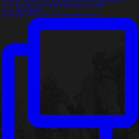
Svetovú previerku v boji proti chronometru dnes v