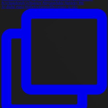
Aj druhá etapa #inthefootstepsoftheromans sa nies