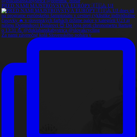
PRED NAMI MAJSTROVSTVÁ EURÓPY 🇪🇺🚴 Už
Za nami záverečné kolá Slovenského pohára v