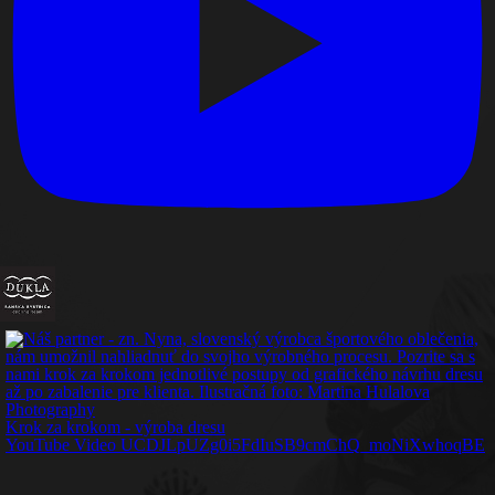
Krok za krokom - výroba dresu
YouTube Video UCDJLpUZg0i5FdIuSB9cmChQ_moNiXwhoqBE