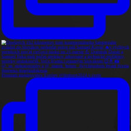
Program majstrovstiev Európy @limburg2024 v cestn