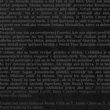
že si ho darazila skupina a bol tam aj náš líder, ktorý tak mal
veľkú podporu. Musím naozaj pochváliť prvoročáka Rovdera,
ktorý sa obetoval a nadpriemerne plní úlohy. Veľmi dobre sa s
ním pracuje. No a v závere si to Lukáš postrážil ako mal,
ukážkovo. A tak sa môžeme tešiť. Škoda, že Martin Chren v
závere nezašpurtoval lepšie. S tými špurtami sa stále trápime. Veď
aj preto sme vzali ako trainnie Štefana Michaličku, ktorý sa dobre
ukazuje.
Pookriali sme tak po nevydarenej časovke, kde nás súperi predčili
lepšou prípravou na ten konkrétny deň. Naši chalani prišli z
dlhého pretekového bloku, nemali kedy trénovať časovku. Navyše
sme dostali nové špičkové bicykle z World Tour Bahrainu a museli
sa nastavovať.
Uvidíme, ako sa budú vyvíjať preteky o týždeň. Cyklistika je o
momentoch a treba reagovať v správnej chvíli. Títo mladí chalani
sa veľmi posúvajú a zdá sa, že by nemuseli len pomáhať, ale mohli
by byť dobrou súčasťou taktiky. Ale vieme ako to býva. Je to boj
proti jednému mužovi, tomu najlepšie platenému v cyklistickom
svete. Peter Sagan jednoducho preteky zrežíruje tak ako sám
chce. Môžeme robiť čo chceme. On pustí len skupinu, kde má
brata. Museli by sme ho prekvapiť, ale to či sa podarí… Pre nás
bude akákoľvek medaila úspechom, lebo Boráci vieme, že majú
iné podmienky na svoju cyklistickú prácu ako my,“
zhodnotil
priebeh pretekov Maroš Kováč, ktorý v nedeľu vystupoval v úlohe
športového riaditeľa.
Ostatní naši jazdci finišovali Martin Vlčák na 7., Martin Chren na 11. a
Pavol Rovder na 13. mieste.