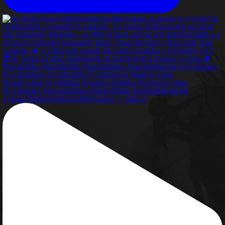
1.etapa #inthefootstepsoftheromans ✅️ plná at