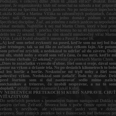
Podlužany, v celkovej dĺžke 20km šli „mladí eliťáci“ dvakrát. Bolo
zrejmé, že organizátorsky klub nič nenechal na náhodu a trať pripravil
vzhľadom na špecifiká svojich jazdcov. No po nedávnych úspechoch
Lukáša Kubiša a Martina Vlčáka na zahraničných podujatiach, čakali
všetci naši členovia minimálne jedno domáce pódium v tejto
špecifickej disciplíne. Žiaľ, ani jednému z našich jazdcov sa nepodarilo
získať medailu. Najbližšie k nej mal Martin Chren, ktorý v boji proti
chronometru obsadil 5. priečku. Od bronzu ho na 40 kilometrovej trati
delilo len 22 sekúnd. Hneď za ním skončil minuloročný víťaz Martin
Vlčák. Lukáš Kubiš obsadil 9. miesto a Pavol Rovder 16.
„Aj keď som nebol zvyknutý na posed, keďže som na nej bol iba
pár tréningov, tak sa mi išlo zo začiatku celkom fajn. Ale potom
som priveľmi zrýchlil, a nedokázal to udržať až do záveru. Došli
mi sily, stuhli nohy a stratil som veľa času, čo ma mrzí, keďže mi
na bronz chýbalo 22 sekúnd,“
povedal po pretekoch Martin Chren.
„Dnes to zozačiatku vyzeralo sľubne. Išiel som si svoje, dával som
pozor na výkon a držanie tela. No po desiatich kilometroch to bolo
už len horšie a horšie. Neskutočne mi tŕpli nohy a išiel som
polovičný výkon. Nedokázal som zatlačiť. Bolo to strašné. Deň
pred štartom som si dal nastavovať sedlo mimo našich
mechanikov a trénerov, čo urobili nesprávne, a na to som
doplatil,“
priblížil svoje sklamanie Lukáš Kubiš.
V NEDEĽNÝCH PRETEKOCH SI KUBIŠ NAPRAVIL CHUŤ
VÍŤAZSTVOM
Do nedeľných pretekov s hromadným štartom nastupovali Dukláci s
jasným cieľom. Zvíťaziť. Štvorica bola v počte členov oproti iným
celkom v nevýhode, ale výkonnostne jazdci verili v dobrú
prípravu. Štart cestných pretekov bol v Bánovciach nad Bebravou pri