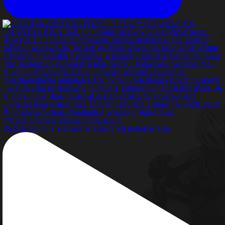
Pred nami 647,1 kilometrov etapových pretekov Gra