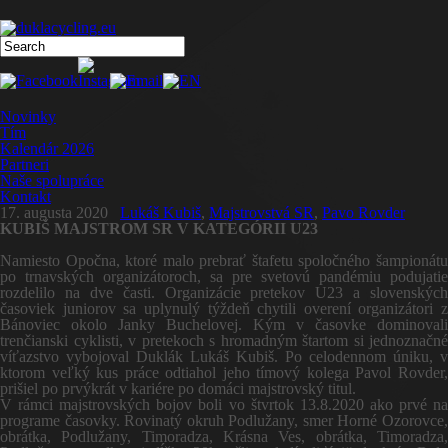
Novinky
Tím
Kalendár 2026
Partneri
Naše spolupráce
Kontakt
17. augusta 2020
Lukáš Kubiš
,
Majstrovstvá SR
,
Pavo Rovder
KUBIŠ MAJSTROM SR V KATEGÓRII U23
Namiesto Opočna, ktoré malo prebrať štafetu spoločného šampionátu
po trnavských organizátoroch, sa pre svetovú pandémiu podujatie
rozdelilo na dve časti. Organizácie pretekov U23 a slovenských
časoviek juniorov sa uplynulý týždeň chytili overení organizátori z
Bánoviec okolo Janky Buchelovej. Kým v časovke dominovali
trenčianski cyklisti, v pretekoch s hromadným štartom si jednoznačné
víťazstvo vybojoval Duklák Lukáš Kubiš. Po celodennom úniku, v
ktorom veľký kus práce odtiahol jeho tímový kolega Pavol Rovder,
prišiel po prvýkrát v kariére po domáci majstrovský titul.
V rámci majstrovských bojov boli vo štvrtok 13.8.2020 ako prvé na
programe časovky. Rovinatý okruh Podlužany, smer Horné Ozorovce,
obrátka, Podlužany, Timoradza, Krásna Ves, obrátka, Timoradza,