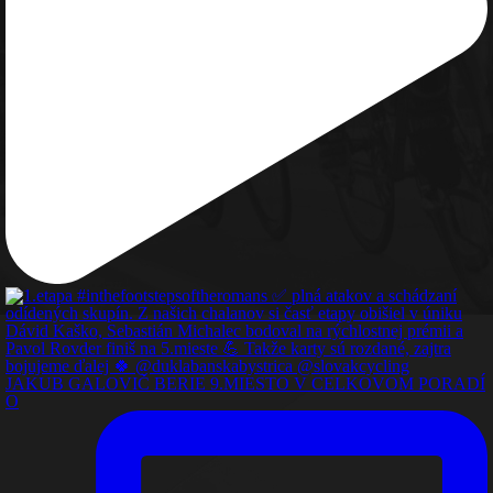
JAKUB GALOVIČ BERIE 9.MIESTO V CELKOVOM PORADÍ
O