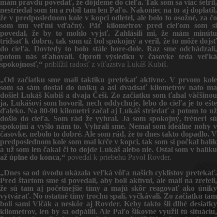
mám pravdu povedať, že dôjdeme do cieľa. Tak som sa viac šetril,
nestriedal som im a robil tam len Paľo. Nakoniec na to aj doplatil,
že v predposlednom kole v kopci odletel, ale bolo to osožné, za čo
som mu veľmi vďačný.
Päť kilometrov pred cieľom som s
povedal, že by to mohlo vyjsť. Zahlásili mi, že mám minútu
tridsať k dobru, tak som už bol spokojný a veril, že to môže dojsť
do cieľa. Dovtedy to bolo stále hore-dole. Raz sme odchádzali,
potom nás sťahovali. Oproti výsledku v časovke teda veľká
spokojnosť,“
priblížil radosť z víťazstva Lukáš Kubiš.
„Od začiatku sme mali taktiku pretekať aktívne. V prvom kole
som sa sám dostal do úniku a asi dvadsať kilometrov nato ma
došiel Lukáš Kubiš a dvaja Češi. Zo začiatku som ťahal väčšinou
ja, Lukášovi som hovoril, nech oddychuje, lebo do cieľa je to ešte
ďaleko. Na 80-90 kilometri začal aj Lukáš striedať a potom to už
došlo do cieľa. Som rád že vyhral.
Ja som spokojný, tréneri s
spokojní a vyšlo nám to. Vyhrali sme. Nemal som ideálne nohy v
časovke, nebolo to dobré. Ale som rád, že to dnes takto dopadlo. V
predposlednom kole som mal kŕče v kopci, tak som si počkal balík
a už som len čakal či to dojde Lukáš alebo nie. Ostal som v balíku
až úplne do konca,“
povedal k priebehu Pavol Rovder.
„Dnes sa od úvodu ukázala veľká vôľa našich cyklistov pretekať.
Pred štartom sme si povedali, aby boli aktívni, ale mali na zreteli,
že sú tam aj početnejšie tímy a majú skôr reagovať ako úniky
vytvárať. No ostatné tímy trochu spali, vyčkávali. Zo začiatku tam
boli sami Vlčák a neskôr aj Rovder. Keby takto šli dlhé desiatky
kilometrov, len by sa odpálili. Ale Paľo šikovne využil tú situáciu,