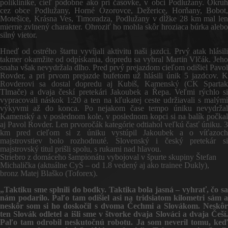
poliklinike, cieľ podobne ako pri časovke, v obci Podlužany. Okruh
cez obce Podlužany, Horné Ozorovce, Dežerice, Horňany, Bobot,
Motešice, Krásna Ves, Timoradza, Podlužany v dĺžke 28 km mal len
mierne zvlnený charakter. Ohroziť ho mohla skôr hroziaca búrka alebo
silný vietor.
Hneď od ostrého štartu vyvíjali aktivitu naši jazdci. Prvý atak hlásili
takmer okamžite od odpískania, dopredu sa vybral Martin Vlčák. Jeho
snaha však nevydržala dlho. Pred prvý prejazdom cieľom odišiel Pavol
Rovder, a pri prvom prejazde bufetom už hlásili únik 5 jazdcov. K
Rovderovi sa dostal dopredu aj Kubiš, Kamenský (CK Spartak
Tlmače) a dvaja českí pretekári Jakoubek a Řepa. Veľmi rýchlo si
vypracovali náskok 1:20 a ten na kľukatej ceste udržiavali s malými
výkyvmi až do konca. Po nejakom čase tempo úniku nevydržal
Kamenský a v poslednom kole, v poslednom kopci si na balík počkal
aj Pavol Rovder. Len prvoročák kategórie odtiahol veľkú časť úniku. 3
km pred cieľom si z úniku vystúpil Jakoubek a o víťazoch
majstrovstiev bolo rozhodnuté. Slovenský i český pretekár si
majstrovský titul prišli spolu, s rukami nad hlavou.
Striebro z domáceho šampionátu vybojoval v špurte skupiny Štefan
Michalička (aktuálne CyS – od 1.8 vedený aj ako trainee Dukly),
bronz Matej Blaško (Toforex).
„Taktiku sme splnili do bodky. Taktika bola jasná – vyhrať, čo sa
nám podarilo. Paľo tam odišiel asi na tridsiatom kilometri sám a
neskôr som si ho doskočil s dvoma Čechmi a Slovákom. Neskôr
ten Slovák odletel a išli sme v štvorke dvaja Slováci a dvaja Češí.
Paľo tam odrobil neskutočnú robotu. Ja som neveril tomu, keď