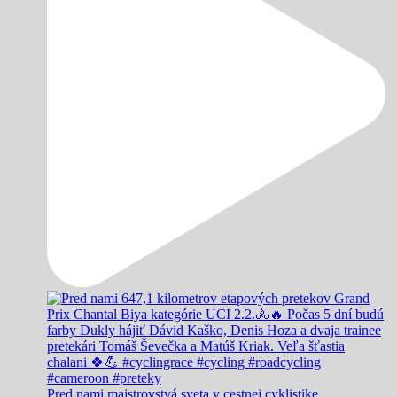
Pred nami majstrovstvá sveta v cestnej cyklistike