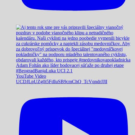
Adam Foltán ako líder bodovacej súťaže po druhej etape
#BeogradBanjaLuka UCI 2.1
YouTube Video
UCDJLpUZg0i5FdIuSB9cmChQ_TcVqndrJJlI