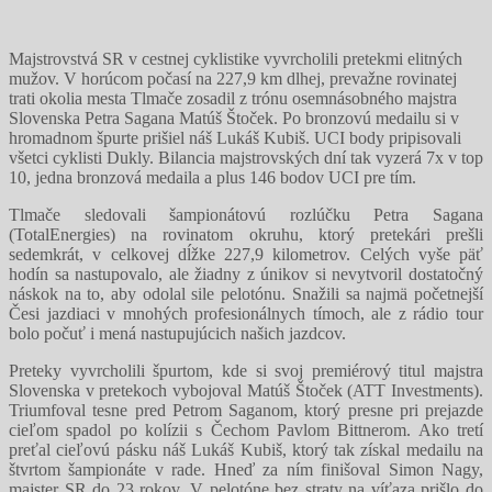
Majstrovstvá SR v cestnej cyklistike vyvrcholili pretekmi elitných
mužov. V horúcom počasí na 227,9 km dlhej, prevažne rovinatej
trati okolia mesta Tlmače zosadil z trónu osemnásobného majstra
Slovenska Petra Sagana Matúš Štoček. Po bronzovú medailu si v
hromadnom špurte prišiel náš Lukáš Kubiš. UCI body pripisovali
všetci cyklisti Dukly. Bilancia majstrovských dní tak vyzerá 7x v top
10, jedna bronzová medaila a plus 146 bodov UCI pre tím.
Tlmače sledovali šampionátovú rozlúčku Petra Sagana
(TotalEnergies) na rovinatom okruhu, ktorý pretekári prešli
sedemkrát, v celkovej dĺžke 227,9 kilometrov. Celých vyše päť
hodín sa nastupovalo, ale žiadny z únikov si nevytvoril dostatočný
náskok na to, aby odolal sile pelotónu. Snažili sa najmä početnejší
Česi jazdiaci v mnohých profesionálnych tímoch, ale z rádio tour
bolo počuť i mená nastupujúcich našich jazdcov.
Preteky vyvrcholili špurtom, kde si svoj premiérový titul majstra
Slovenska v pretekoch vybojoval Matúš Štoček (ATT Investments).
Triumfoval tesne pred Petrom Saganom, ktorý presne pri prejazde
cieľom spadol po kolízii s Čechom Pavlom Bittnerom. Ako tretí
preťal cieľovú pásku náš Lukáš Kubiš, ktorý tak získal medailu na
štvrtom šampionáte v rade. Hneď za ním finišoval Simon Nagy,
majster SR do 23 rokov. V pelotóne bez straty na víťaza prišlo do