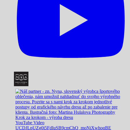
Krok za krokom - výroba dresu
YouTube Video
UCDJLpUZg0i5FdIuSB9cmChQ_moNiXwhoqBE