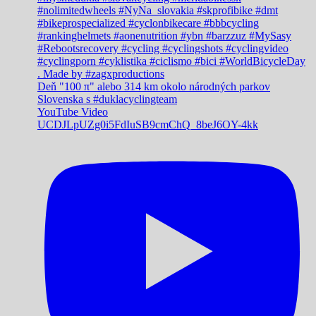
Deň "100 π" alebo 314 km okolo národných parkov
Slovenska s #duklacyclingteam
YouTube Video
UCDJLpUZg0i5FdIuSB9cmChQ_8beJ6OY-4kk