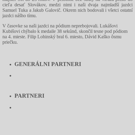
cieľa desať Slovákov, medzi nimi i naši dvaja najmladší jazdci
Samuel Tuka a Jakub Galovič. Okrem nich bodovali i všetci ostatní
jazdci nášho tímu.
V časovke sa naši jazdci na pódium neprebojovali. Lukášovi
Kubišovi chýbalo k medaile 38 sekúnd, skončil tesne pod pódiom
na 4. mieste. Filip Lohinský bral 6. miesto, Dávid Kaško ôsmu
priečku.
GENERÁLNI PARTNERI
PARTNERI