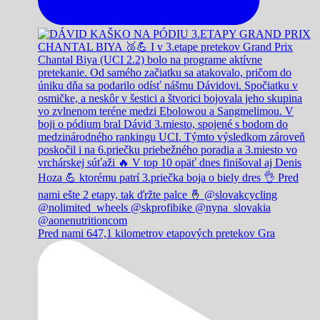
Pred nami 647,1 kilometrov etapových pretekov Gra