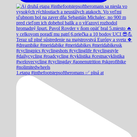
1.etapa #inthefootstepsoftheromans ✅️ plná at