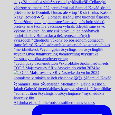
TOP 5 Majstrovstiev SR v časovke do vrchu 2024 ko
Aj druhá etapa #inthefootstepsoftheromans sa nies