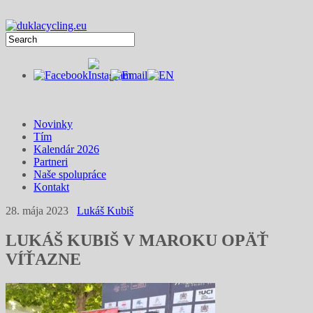
Novinky
Tím
Kalendár 2026
Partneri
Naše spolupráce
Kontakt
28. mája 2023
Lukáš Kubiš
LUKÁŠ KUBIŠ V MAROKU OPÄŤ
VÍŤAZNE