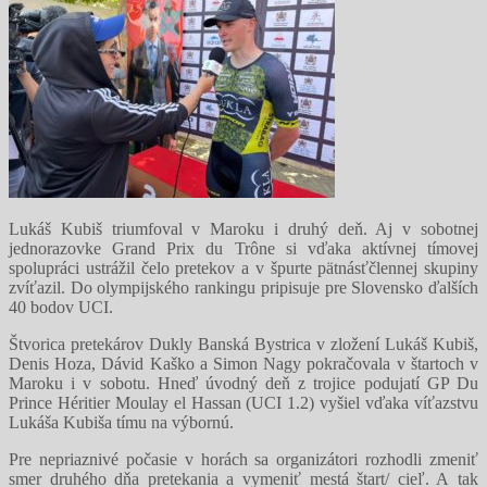
Lukáš Kubiš triumfoval v Maroku i druhý deň. Aj v sobotnej
jednorazovke Grand Prix du Trône si vďaka aktívnej tímovej
spolupráci ustrážil čelo pretekov a v špurte pätnásťčlennej skupiny
zvíťazil. Do olympijského rankingu pripisuje pre Slovensko ďalších
40 bodov UCI.
Štvorica pretekárov Dukly Banská Bystrica v zložení Lukáš Kubiš,
Denis Hoza, Dávid Kaško a Simon Nagy pokračovala v štartoch v
Maroku i v sobotu. Hneď úvodný deň z trojice podujatí GP Du
Prince Héritier Moulay el Hassan (UCI 1.2) vyšiel vďaka víťazstvu
Lukáša Kubiša tímu na výbornú.
Pre nepriaznivé počasie v horách sa organizátori rozhodli zmeniť
smer druhého dňa pretekania a vymeniť mestá štart/ cieľ. A tak