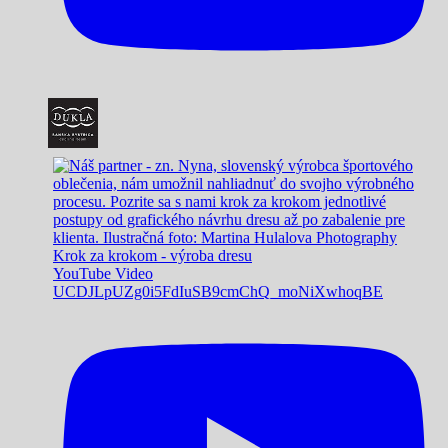
Krok za krokom - výroba dresu
YouTube Video
UCDJLpUZg0i5FdIuSB9cmChQ_moNiXwhoqBE