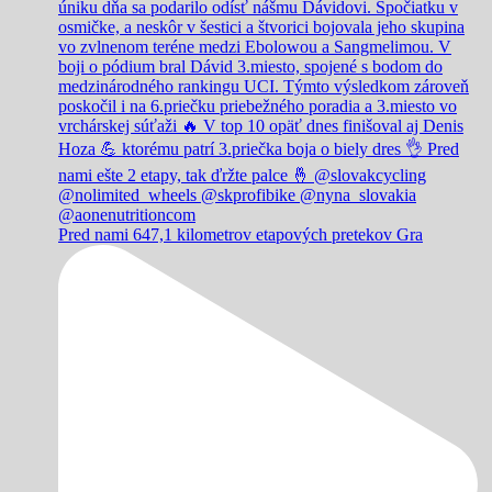
Pred nami 647,1 kilometrov etapových pretekov Gra