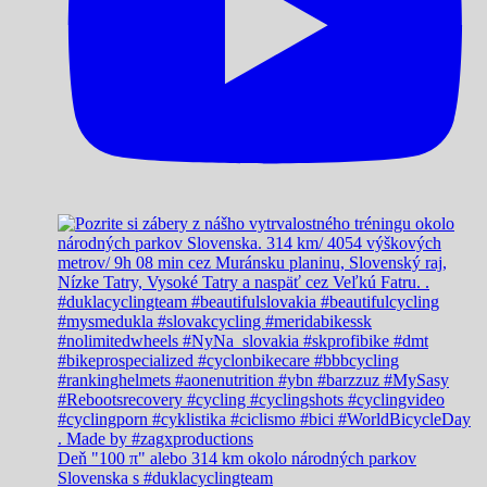
Deň "100 π" alebo 314 km okolo národných parkov
Slovenska s #duklacyclingteam