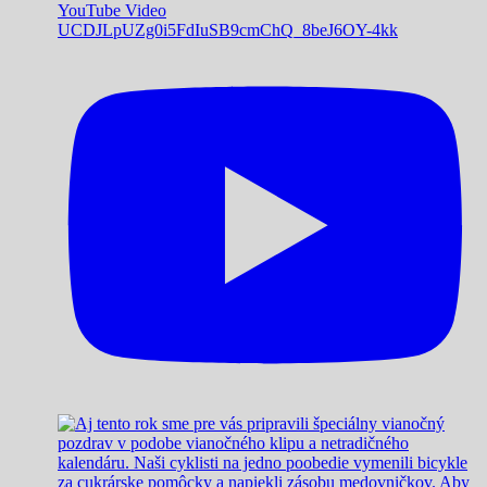
YouTube Video
UCDJLpUZg0i5FdIuSB9cmChQ_8beJ6OY-4kk