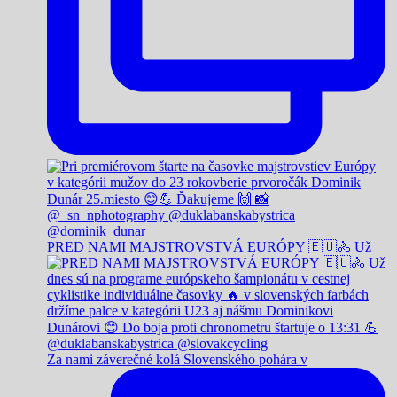
PRED NAMI MAJSTROVSTVÁ EURÓPY 🇪🇺🚴 Už
Za nami záverečné kolá Slovenského pohára v