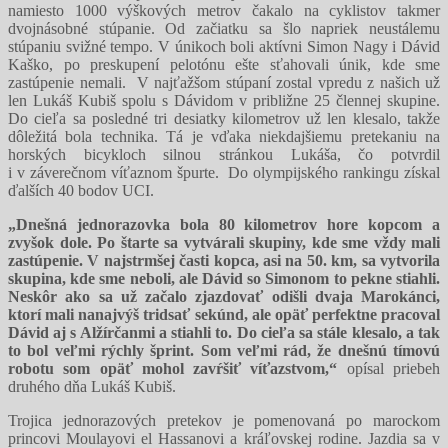
namiesto 1000 výškových metrov čakalo na cyklistov takmer
dvojnásobné stúpanie. Od začiatku sa šlo napriek neustálemu
stúpaniu svižné tempo. V únikoch boli aktívni Simon Nagy i Dávid
Kaško, po preskupení pelotónu ešte sťahovali únik, kde sme
zastúpenie nemali. V najťažšom stúpaní zostal vpredu z našich už
len Lukáš Kubiš spolu s Dávidom v približne 25 člennej skupine.
Do cieľa sa posledné tri desiatky kilometrov už len klesalo, takže
dôležitá bola technika. Tá je vďaka niekdajšiemu pretekaniu na
horských bicykloch silnou stránkou Lukáša, čo potvrdil
i v záverečnom víťaznom špurte. Do olympijského rankingu získal
ďalších 40 bodov UCI.
„Dnešná jednorazovka bola 80 kilometrov hore kopcom a
zvyšok dole. Po štarte sa vytvárali skupiny, kde sme vždy mali
zastúpenie. V najstrmšej časti kopca, asi na 50. km, sa vytvorila
skupina, kde sme neboli, ale Dávid so Simonom to pekne stiahli.
Neskôr ako sa už začalo zjazdovať odišli dvaja Marokánci,
ktorí mali nanajvýš tridsať sekúnd, ale opäť perfektne pracoval
Dávid aj s Alžírčanmi a stiahli to. Do cieľa sa stále klesalo, a tak
to bol veľmi rýchly šprint. Som veľmi rád, že dnešnú tímovú
robotu som opäť mohol zavŕšiť víťazstvom,“
opísal priebeh
druhého dňa Lukáš Kubiš.
Trojica jednorazových pretekov je pomenovaná po marockom
princovi Moulayovi el Hassanovi a kráľovskej rodine. Jazdia sa v