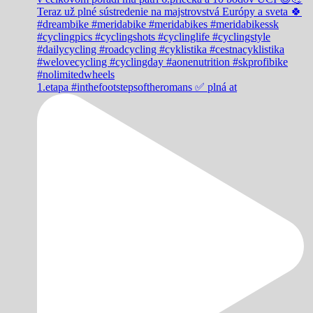
1.etapa #inthefootstepsoftheromans ✅️ plná at