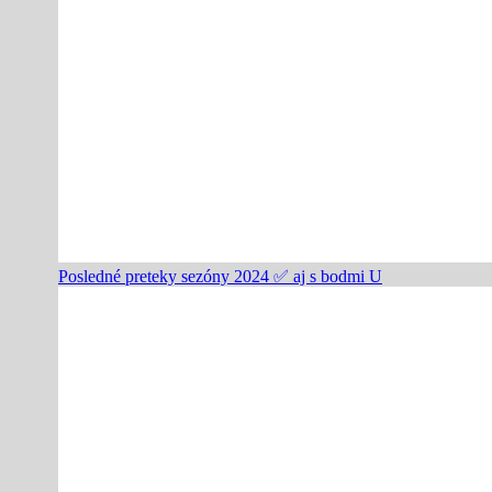
Posledné preteky sezóny 2024 ✅️ aj s bodmi U