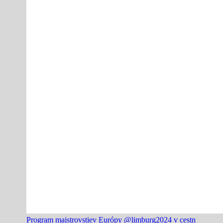
Program majstrovstiev Európy @limburg2024 v cestn