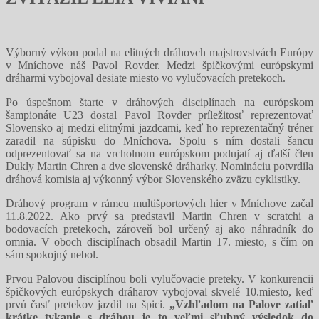
Výborný výkon podal na elitných dráhovch majstrovstvách Európy
v Mníchove náš Pavol Rovder. Medzi špičkovými európskymi
dráharmi vybojoval desiate miesto vo vylučovacích pretekoch.
Po úspešnom štarte v dráhových disciplínach na európskom
šampionáte U23 dostal Pavol Rovder príležitosť reprezentovať
Slovensko aj medzi elitnými jazdcami, keď ho reprezentačný tréner
zaradil na súpisku do Mníchova. Spolu s ním dostali šancu
odprezentovať sa na vrcholnom európskom podujatí aj ďalší člen
Dukly Martin Chren a dve slovenské dráharky. Nomináciu potvrdila
dráhová komisia aj výkonný výbor Slovenského zväzu cyklistiky.
Dráhový program v rámcu multišportových hier v Mníchove začal
11.8.2022. Ako prvý sa predstavil Martin Chren v scratchi a
bodovacích pretekoch, zároveň bol určený aj ako náhradník do
omnia. V oboch disciplínach obsadil Martin 17. miesto, s čím on
sám spokojný nebol.
Prvou Palovou disciplínou boli vylučovacie preteky. V konkurencii
špičkových európskych dráharov vybojoval skvelé 10.miesto, keď
prvú časť pretekov jazdil na špici.
„Vzhľadom na Palove zatiaľ
krátke tykanie s dráhou je to veľmi sľubný výsledok do