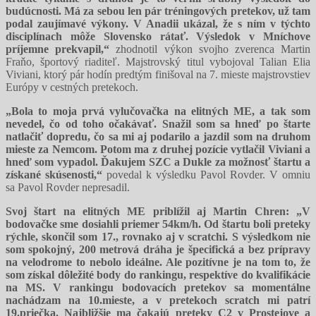
budúcnosti. Má za sebou len pár tréningových pretekov, už tam
podal zaujímavé výkony. V Anadii ukázal, že s ním v týchto
disciplínach môže Slovensko rátať. Výsledok v Mníchove
príjemne prekvapil,“
zhodnotil výkon svojho zverenca Martin
Fraňo, športový riaditeľ. Majstrovský titul vybojoval Talian Elia
Viviani, ktorý pár hodín predtým finišoval na 7. mieste majstrovstiev
Európy v cestných pretekoch.
„Bola to moja prvá vylučovačka na elitných ME, a tak som
nevedel, čo od toho očakávať. Snažil som sa hneď po štarte
natlačiť dopredu, čo sa mi aj podarilo a jazdil som na druhom
mieste za Nemcom. Potom ma z druhej pozície vytlačil Viviani a
hneď som vypadol. Ďakujem SZC a Dukle za možnosť štartu a
získané skúsenosti,“
povedal k výsledku Pavol Rovder. V omniu
sa Pavol Rovder nepresadil.
Svoj štart na elitných ME priblížil aj Martin Chren: „V
bodovačke sme dosiahli priemer 54km/h. Od štartu boli preteky
rýchle, skončil som 17., rovnako aj v scratchi. S výsledkom nie
som spokojný, 200 metrová dráha je špecifická a bez prípravy
na velodrome to nebolo ideálne. Ale pozitívne je na tom to, že
som získal dôležité body do rankingu, respektíve do kvalifikácie
na MS. V rankingu bodovacích pretekov sa momentálne
nachádzam na 10.mieste, a v pretekoch scratch mi patrí
19.priečka. Najbližšie ma čakajú preteky C2 v Prostejove a