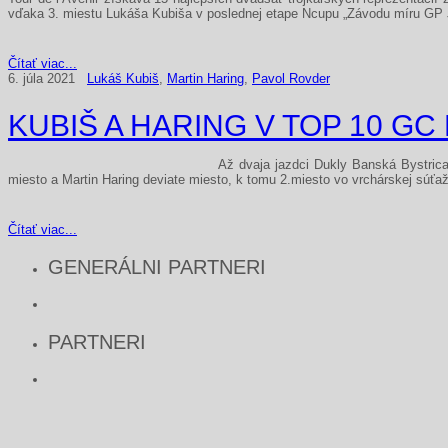
vďaka 3. miestu Lukáša Kubiša v poslednej etape Ncupu „Závodu míru GP 
Čítať viac...
6. júla 2021
Lukáš Kubiš
,
Martin Haring
,
Pavol Rovder
KUBIŠ A HARING V TOP 10 
Až dvaja jazdci Dukly Banská Bystrica
miesto a Martin Haring deviate miesto, k tomu 2.miesto vo vrchárskej súťa
Čítať viac...
GENERÁLNI PARTNERI
PARTNERI