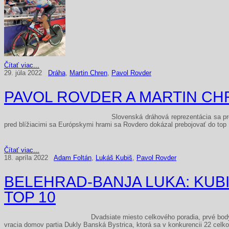
Čítať viac...
29. júla 2022
Dráha
,
Martin Chren
,
Pavol Rovder
PAVOL ROVDER A MARTIN CH
Slovenská dráhová reprezentácia sa pr
pred blížiacimi sa Európskymi hrami sa Rovdero dokázal prebojovať do top 
Čítať viac...
18. apríla 2022
Adam Foltán
,
Lukáš Kubiš
,
Pavol Rovder
BELEHRAD-BANJA LUKA: KUBI
TOP 10
Dvadsiate miesto celkového poradia, prvé body
vracia domov partia Dukly Banská Bystrica, ktorá sa v konkurencii 22 celk