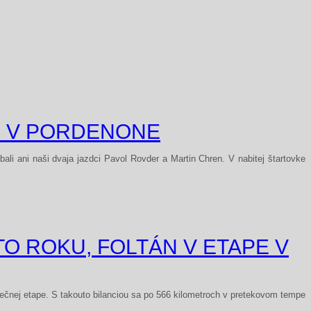
E V PORDENONE
li ani naši dvaja jazdci Pavol Rovder a Martin Chren. V nabitej štartovke
TO ROKU, FOLTÁN V ETAPE V
rečnej etape. S takouto bilanciou sa po 566 kilometroch v pretekovom tempe