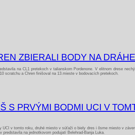
REN ZBIERALI BODY NA DRÁH
edstavila na CL1 pretekoch v talianskom Pordenone. V elitnom drese nechýba
10 scratchu a Chren finišoval na 13.mieste v bodovacích pretekoch.
Š S PRVÝMI BODMI UCI V TOM
 UCI v tomto roku, druhé miesto v súťaži o biely dres i ôsme miesto v záve
ov predstavila na jednotkovom podujatí Belehrad-Banja Luka.