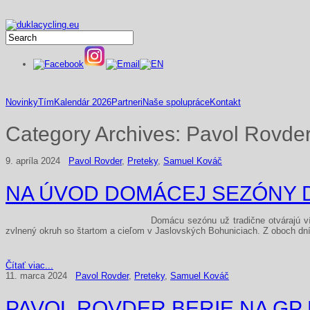
Novinky
Tím
Kalendár 2026
Partneri
Naše spolupráce
Kontakt
Category Archives:
Pavol Rovde
9. apríla 2024
Pavol Rovder
,
Preteky
,
Samuel Kováč
NA ÚVOD DOMÁCEJ SEZÓNY D
Domácu sezónu už tradične otvárajú vík
zvlnený okruh so štartom a cieľom v Jaslovských Bohuniciach. Z oboch dní
Čítať viac...
11. marca 2024
Pavol Rovder
,
Preteky
,
Samuel Kováč
PAVOL ROVDER BERIE NA GP R