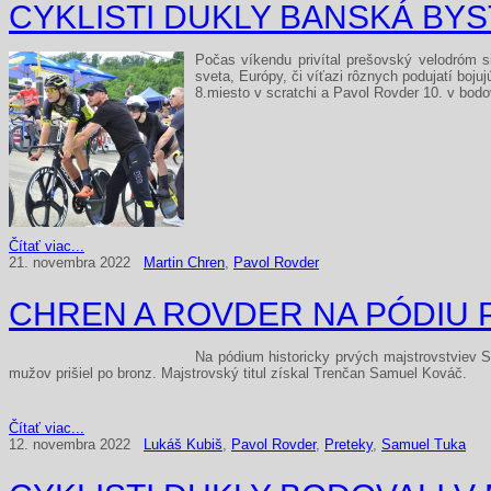
CYKLISTI DUKLY BANSKÁ BY
Počas víkendu privítal prešovský velodróm si
sveta, Európy, či víťazi rôznych podujatí boju
8.miesto v scratchi a Pavol Rovder 10. v bod
Čítať viac...
21. novembra 2022
Martin Chren
,
Pavol Rovder
CHREN A ROVDER NA PÓDIU
Na pódium historicky prvých majstrovstviev SR
mužov prišiel po bronz. Majstrovský titul získal Trenčan Samuel Kováč.
Čítať viac...
12. novembra 2022
Lukáš Kubiš
,
Pavol Rovder
,
Preteky
,
Samuel Tuka