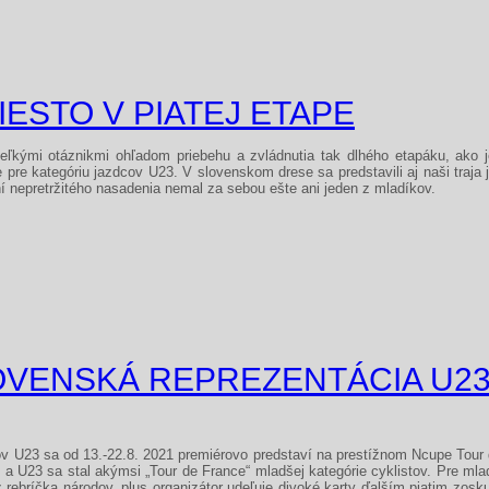
IESTO V PIATEJ ETAPE
kými otáznikmi ohľadom priebehu a zvládnutia tak dlhého etapáku, ako je 
e kategóriu jazdcov U23. V slovenskom drese sa predstavili aj naši traja j
ní nepretržitého nasadenia nemal za sebou ešte ani jeden z mladíkov.
LOVENSKÁ REPREZENTÁCIA U2
v U23 sa od 13.-22.8. 2021 premiérovo predstaví na prestížnom Ncupe Tour d
te a U23 sa stal akýmsi „Tour de France“ mladšej kategórie cyklistov. Pre m
z rebríčka národov, plus organizátor udeľuje divoké karty ďalším piatim zosk