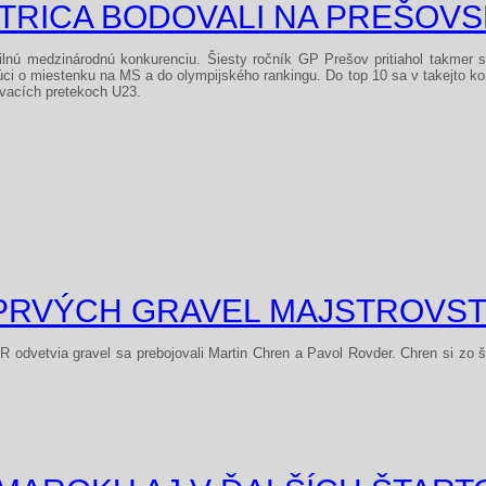
STRICA BODOVALI NA PREŠO
lnú medzinárodnú konkurenciu. Šiesty ročník GP Prešov pritiahol takmer st
júci o miestenku na MS a do olympijského rankingu. Do top 10 sa v takejto kon
ovacích pretekoch U23.
 PRVÝCH GRAVEL MAJSTROVST
 odvetvia gravel sa prebojovali Martin Chren a Pavol Rovder. Chren si zo ša