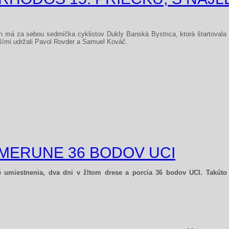
on má za sebou sedmička cyklistov Dukly Banská Bystrica, ktorá štartovala
šími udržali Pavol Rovder a Samuel Kováč.
KAMERUNE 36 BODOV UCI
é umiestnenia, dva dni v žltom drese a porcia 36 bodov UCI. Takúto