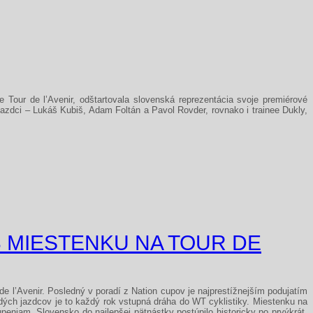
Tour de l’Avenir, odštartovala slovenská reprezentácia svoje premiérové
azdci – Lukáš Kubiš, Adam Foltán a Pavol Rovder, rovnako i trainee Dukly,
3 MIESTENKU NA TOUR DE
e l’Avenir. Posledný v poradí z Nation cupov je najprestížnejším podujatím
ladých jazdcov je to každý rok vstupná dráha do WT cyklistiky. Miestenku na
upeniam. Slovensko do najlepšej pätnástky postúpilo historicky po prvýkrát,