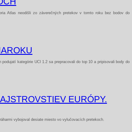
TOCH
oria Atlas neodišli zo záverečných pretekov v tomto roku bez bodov do
 MAROKU
odujatí kategórie UCI 1.2 sa prepracovali do top 10 a pripisovali body do
AJSTROVSTIEV EURÓPY.
áharmi vybojoval desiate miesto vo vylučovacích pretekoch.