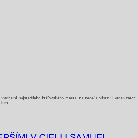
hradbami najstaršieho kráľovského mesta, na nedeľu pripravili organizátori
dium.
ŠÍMI V CIELI I SAMUEL