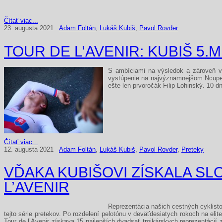
Čítať viac...
23. augusta 2021
Adam Foltán
,
Lukáš Kubiš
,
Pavol Rovder
TOUR DE L’AVENIR: KUBIŠ 5.M
S ambíciami na výsledok a zároveň veľ
vystúpenie na najvýznamnejšom Ncupe pr
ešte len prvoročák Filip Lohinský. 10 d
Čítať viac...
12. augusta 2021
Adam Foltán
,
Lukáš Kubiš
,
Pavol Rovder
,
Preteky
VĎAKA KUBIŠOVI ZÍSKALA S
L’AVENIR
Reprezentácia našich cestných cyklisto
tejto série pretekov. Po rozdelení pelotónu v deväťdesiatych rokoch na eli
Tour de l’Avenir získava 15 najlepších dvadsať trojkárskych reprezentácií 