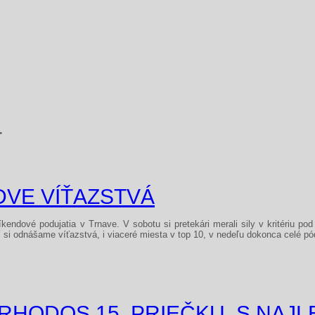
r
VE VÍŤAZSTVÁ
endové podujatia v Trnave. V sobotu si pretekári merali sily v kritériu pod 
 si odnášame víťazstvá, i viaceré miesta v top 10, v nedeľu dokonca celé pó
HODOS 15. PRIEČKU, S NAJLEP