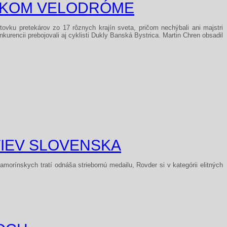
VSKOM VELODRÓME
ovku pretekárov zo 17 rôznych krajín sveta, pričom nechýbali ani majstri
kurencii prebojovali aj cyklisti Dukly Banská Bystrica. Martin Chren obsadil
IEV SLOVENSKA
morínskych tratí odnáša striebornú medailu, Rovder si v kategórii elitných