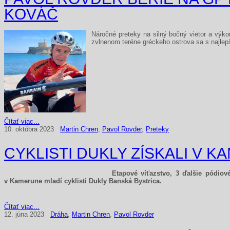
KOVÁČ
Náročné preteky na silný bočný vietor a výk
zvlnenom teréne gréckeho ostrova sa s najlep
Čítať viac...
10. októbra 2023
Martin Chren
,
Pavol Rovder
,
Preteky
CYKLISTI DUKLY ZÍSKALI V 
Etapové víťazstvo, 3 ďalšie pódiov
v Kamerune mladí cyklisti Dukly Banská Bystrica.
Čítať viac...
12. júna 2023
Dráha
,
Martin Chren
,
Pavol Rovder