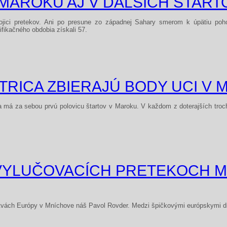
 MAROKU AJ V ĎALŠÍCH ŠTAR
rojici pretekov. Ani po presune zo západnej Sahary smerom k úpätiu poh
fikačného obdobia získali 57.
TRICA ZBIERAJÚ BODY UCI V
má za sebou prvú polovicu štartov v Maroku. V každom z doterajších troch p
.
 VYLUČOVACÍCH PRETEKOCH M
tvách Európy v Mníchove náš Pavol Rovder. Medzi špičkovými európskymi dr