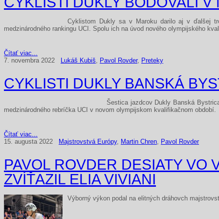
CYKLISTI DUKLY BODOVALI V
Cyklistom Dukly sa v Maroku darilo aj v ďalšej t
medzinárodného rankingu UCI. Spolu ich na úvod nového olympijského kvali
Čítať viac...
7. novembra 2022
Lukáš Kubiš
,
Pavol Rovder
,
Preteky
CYKLISTI DUKLY BANSKÁ BYS
Šestica jazdcov Dukly Banská Bystrica 
medzinárodného rebríčka UCI v novom olympijskom kvalifikačnom období
Čítať viac...
15. augusta 2022
Majstrovstvá Európy
,
Martin Chren
,
Pavol Rovder
PAVOL ROVDER DESIATY VO
ZVÍŤAZIL ELIA VIVIANI
Výborný výkon podal na elitných dráhovch majstrovs