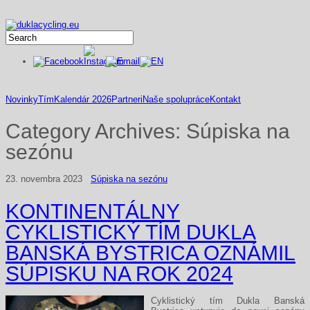
Novinky
Tím
Kalendár 2026
Partneri
Naše spolupráce
Kontakt
Category Archives:
Súpiska na
sezónu
23. novembra 2023
Súpiska na sezónu
KONTINENTÁLNY
CYKLISTICKÝ TÍM DUKLA
BANSKÁ BYSTRICA OZNÁMIL
SÚPISKU NA ROK 2024
Cyklistický tím Dukla Banská