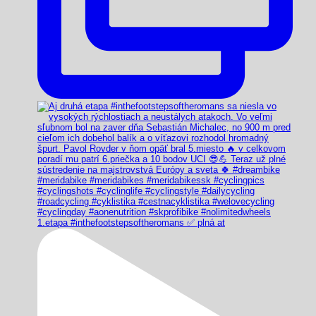
1.etapa #inthefootstepsoftheromans ✅️ plná at