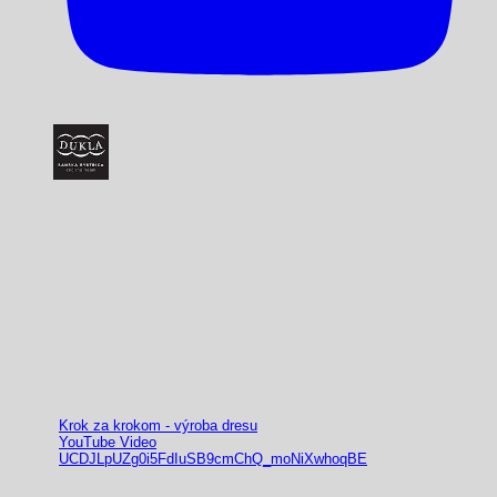
Krok za krokom - výroba dresu
YouTube Video
UCDJLpUZg0i5FdIuSB9cmChQ_moNiXwhoqBE