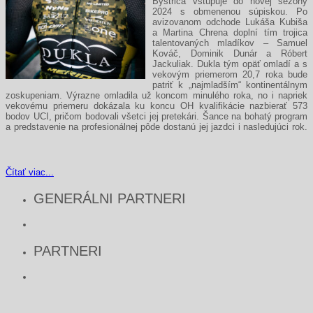
Bystrica vstupuje do novej sezóny
2024 s obmenenou súpiskou. Po
avizovanom odchode Lukáša Kubiša
a Martina Chrena doplní tím trojica
talentovaných mladíkov – Samuel
Kováč, Dominik Dunár a Róbert
Jackuliak. Dukla tým opäť omladí a s
vekovým priemerom 20,7 roka bude
patriť k „najmladším“ kontinentálnym
zoskupeniam. Výrazne omladila už koncom minulého roka, no i napriek
vekovému priemeru dokázala ku koncu OH kvalifikácie nazbierať 573
bodov UCI, pričom bodovali všetci jej pretekári. Šance na bohatý program
a predstavenie na profesionálnej pôde dostanú jej jazdci i nasledujúci rok.
Čítať viac...
GENERÁLNI PARTNERI
PARTNERI