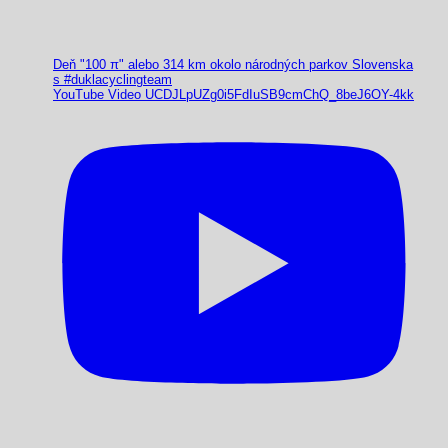
Deň "100 π" alebo 314 km okolo národných parkov Slovenska
s #duklacyclingteam
YouTube Video UCDJLpUZg0i5FdIuSB9cmChQ_8beJ6OY-4kk