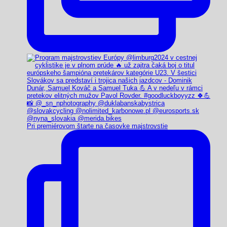
Pri premiérovom štarte na časovke majstrovstie