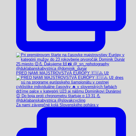
PRED NAMI MAJSTROVSTVÁ EURÓPY 🇪🇺🚴 Už
Za nami záverečné kolá Slovenského pohára v