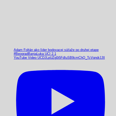
Adam Foltán ako líder bodovacej súťaže po druhej etape
#BeogradBanjaLuka UCI 2.1
YouTube Video UCDJLpUZg0i5FdIuSB9cmChQ_TcVqndrJJlI