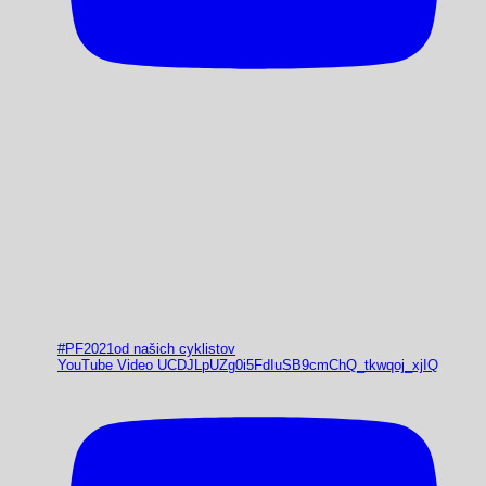
#PF2021od našich cyklistov
YouTube Video UCDJLpUZg0i5FdIuSB9cmChQ_tkwqoj_xjIQ