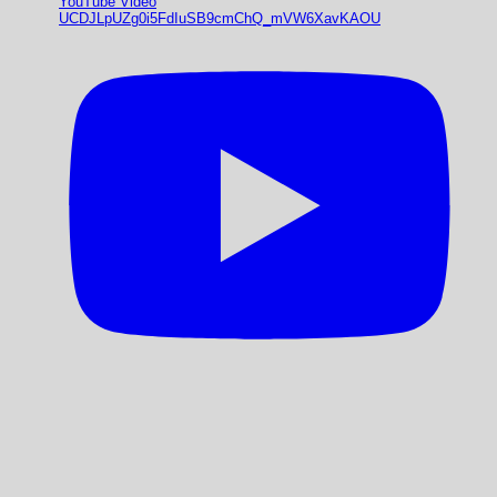
YouTube Video
UCDJLpUZg0i5FdIuSB9cmChQ_mVW6XavKAOU