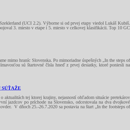
zeklerland (UCI 2.2). Výborne si od prvej etapy viedol Lukáš Kubiš.
val 3. miesto v etape i 5. miesto v celkovej klasifikácii. Top 10 GC
rame mimo hraníc Slovenska. Po mimoriadne úspešných „In the steps of
mavosťou sú štartovné čísla hneď z prvej desiatky, ktoré poniesli na
J SÚŤAŽE
tualitách tej ktorej krajiny, nejasností ohľadom situácie pretekárov
yvní jazdcov po príchode na Slovensko, odcestovala na dva dvojkové
ovder. V dňoch 25.-26.7.2020 sa postavia na štart „In the footsteps of