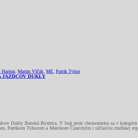
n Haring
,
Martin Vlčák
,
ME
,
Patrik Tybor
A JAZDCOV DUKLY
azdcov Dukly Banská Bystrica. V boji proti chronometru sa v kategóri
, Patrikom Tyborom a Marekom Čaneckým i súčasťou mužskej reprez