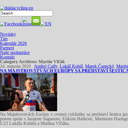
Novinky
Tím
Kalendár 2026
Partneri
Naše spolupráce
Kontakt
Category Archives:
Martin Vlčák
24. augusta 2020
Andrej Cully
,
Lukáš Kubiš
,
Marek Čanecký
,
Marti
NA MAJSTROVSTVÁCH EURÓPY SA PREDSTAVÍ ŠESTIC
Na Majstrovstvách Európy v cestnej cyklistike sa predstaví šestica j
potom spolu s Jurajom Saganom, Erikom Baškom, Martinom Haringom
U23 Lukáša Kubiša a Martina Vlčáka.