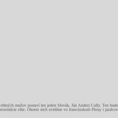
i elitných mužov postaví len jeden Slovák, Ján Andrej Cully. Ten bude
entácie elite. Okrem nich uvidíme vo francúzskom Plouy i jazdcov