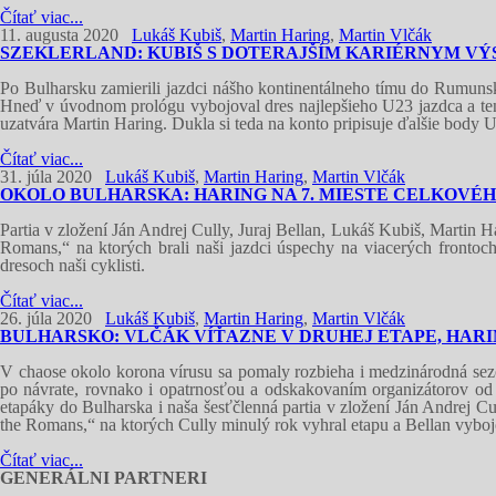
Čítať viac...
11. augusta 2020
Lukáš Kubiš
,
Martin Haring
,
Martin Vlčák
SZEKLERLAND: KUBIŠ S DOTERAJŠÍM KARIÉRNYM V
Po Bulharsku zamierili jazdci nášho kontinentálneho tímu do Rumunsk
Hneď v úvodnom prológu vybojoval dres najlepšieho U23 jazdca a ten 
uzatvára Martin Haring. Dukla si teda na konto pripisuje ďalšie body 
Čítať viac...
31. júla 2020
Lukáš Kubiš
,
Martin Haring
,
Martin Vlčák
OKOLO BULHARSKA: HARING NA 7. MIESTE CELKOVÉ
Partia v zložení Ján Andrej Cully, Juraj Bellan, Lukáš Kubiš, Martin
Romans,“ na ktorých brali naši jazdci úspechy na viacerých frontoch
dresoch naši cyklisti.
Čítať viac...
26. júla 2020
Lukáš Kubiš
,
Martin Haring
,
Martin Vlčák
BULHARSKO: VLČÁK VÍŤAZNE V DRUHEJ ETAPE, HAR
V chaose okolo korona vírusu sa pomaly rozbieha i medzinárodná sezón
po návrate, rovnako i opatrnosťou a odskakovaním organizátorov od
etapáky do Bulharska i naša šesťčlenná partia v zložení Ján Andrej Cu
the Romans,“ na ktorých Cully minulý rok vyhral etapu a Bellan vybojo
Čítať viac...
GENERÁLNI PARTNERI