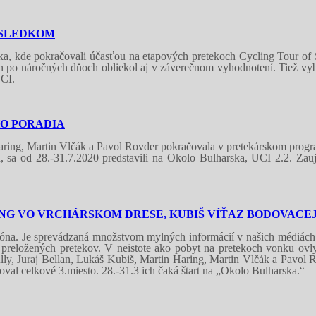
ÝSLEDKOM
a, kde pokračovali účasťou na etapových pretekoch Cycling Tour of S
po náročných dňoch obliekol aj v záverečnom vyhodnotení. Tiež vybojo
UCI.
HO PORADIA
 Haring, Martin Vlčák a Pavol Rovder pokračovala v pretekárskom prog
, sa od 28.-31.7.2020 predstavili na Okolo Bulharska, UCI 2.2. Zaují
ING VO VRCHÁRSKOM DRESE, KUBIŠ VÍŤAZ BODOVACE
a. Je sprevádzaná množstvom mylných informácií v našich médiách o ak
 preložených pretekov. V neistote ako pobyt na pretekoch vonku ovl
lly, Juraj Bellan, Lukáš Kubiš, Martin Haring, Martin Vlčák a Pavol R
val celkové 3.miesto. 28.-31.3 ich čaká štart na „Okolo Bulharska.“